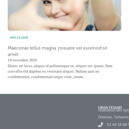
NON CLASSÉ
Maecenas tellus magna, posuere vel euismod sit
amet
14 novembre 2020
Donec est lacus, aliquet id pellentesque eu, aliquet nec ipsum. Nam
convallis elit dapibus ex venenatis aliquet. Nullam quis mi
condimentum, condimentum neque vitae, ornare...
UNSA FESSAD
Fédération des Synd
Diverses, Tertiair
01 48 18 88 